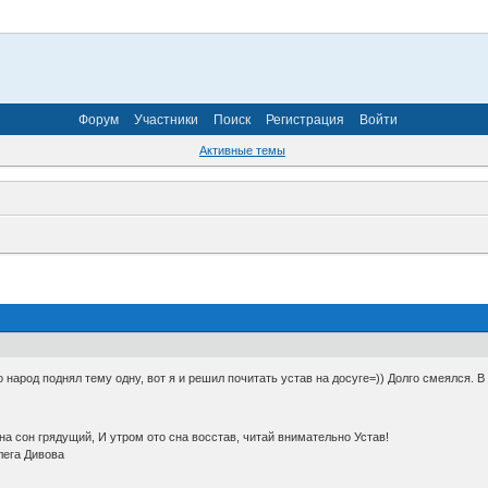
Форум
Участники
Поиск
Регистрация
Войти
Активные темы
о народ поднял тему одну, вот я и решил почитать устав на досуге=)) Долго смеялся. 
на сон грядущий, И утром ото сна восстав, читай внимательно Устав!
лега Дивова