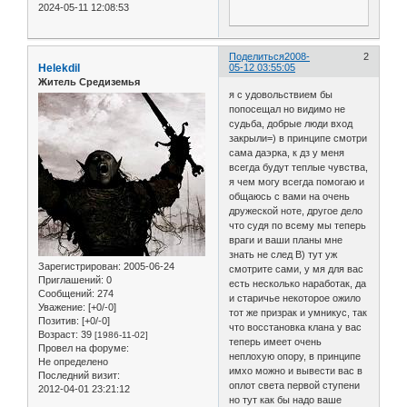
2024-05-11 12:08:53
Поделиться
2008-
2
Helekdil
05-12 03:55:05
Житель Средиземья
я с удовольствием бы
попосещал но видимо не
судьба, добрые люди вход
закрыли=) в принципе смотри
сама даэрка, к дз у меня
всегда будут теплые чувства,
я чем могу всегда помогаю и
общаюсь с вами на очень
дружеской ноте, другое дело
что судя по всему мы теперь
враги и ваши планы мне
знать не след B) тут уж
Зарегистрирован
: 2005-06-24
смотрите сами, у мя для вас
Приглашений:
0
есть несколько наработак, да
Сообщений:
274
и старичье некоторое ожило
Уважение:
[+0/-0]
тот же призрак и умникус, так
Позитив:
[+0/-0]
что восстановка клана у вас
Возраст:
39
[1986-11-02]
теперь имеет очень
Провел на форуме:
неплохую опору, в принципе
Не определено
имхо можно и вывести вас в
Последний визит:
оплот света первой ступени
2012-04-01 23:21:12
но тут как бы надо ваше