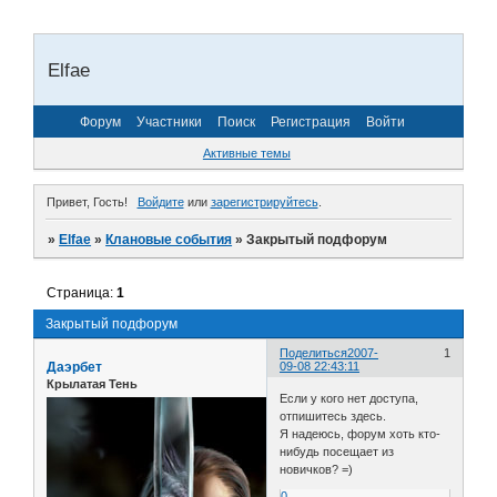
Elfae
Форум
Участники
Поиск
Регистрация
Войти
Активные темы
Привет, Гость!
Войдите
или
зарегистрируйтесь
.
»
Elfae
»
Клановые события
»
Закрытый подфорум
Страница:
1
Закрытый подфорум
Поделиться
2007-
1
Даэрбет
09-08 22:43:11
Крылатая Тень
Если у кого нет доступа,
отпишитесь здесь.
Я надеюсь, форум хоть кто-
нибудь посещает из
новичков? =)
0