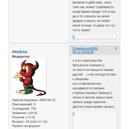
желание и действие, могу
тока так..может суфлернуть
когда время придет что и как
да и то слушать вы меня
врядли станете, не любят
меня почему то дома что тут
что в храме
0
Поделиться
2008-
3
PRIZRAK
05-12 19:53:18
Модератор
я б не советовал бы
бросаться словами ))
ты был и остаешься нашим
другом ... и мы всегда готовы
к общению.
но к сожелению мы
находимся по разные
стороны игровых брикад ((
лично я против присуствия
Зарегистрирован
: 2005-09-23
любого представителя
Приглашений:
0
другого клана кроме нашего.
Сообщений:
729
Уважение:
[+0/-0]
0
Позитив:
[+1/-0]
Возраст:
44
[1982-07-26]
Провел на форуме: