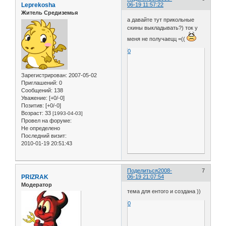
Leprekosha
06-19 11:57:22
Житель Средиземья
а давайте тут прикольные
скины выкладывать?) ток у
меня не получаецц =((
0
Зарегистрирован
: 2007-05-02
Приглашений:
0
Сообщений:
138
Уважение:
[+0/-0]
Позитив:
[+0/-0]
Возраст:
33
[1993-04-03]
Провел на форуме:
Не определено
Последний визит:
2010-01-19 20:51:43
Поделиться
2008-
7
PRIZRAK
06-19 21:07:54
Модератор
тема для ентого и создана ))
0