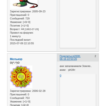
Зарегистрирован
: 2005-09-23
Приглашений:
0
Сообщений:
729
Уважение:
[+0/-0]
Позитив:
[+1/-0]
Возраст:
44
[1982-07-26]
Провел на форуме:
1 минуту
Последний визит:
2015-07-09 22:10:55
Поделиться
2008-
2
Мелькор
06-16 22:53:20
O(^.^)O
ани запаланииили Землю..
ании- :ph34r:
0
Зарегистрирован
: 2006-02-28
Приглашений:
0
Сообщений:
753
Уважение:
[+1/-0]
Позитив:
[+0/-0]