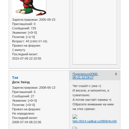
Зарегистрирован
: 2005-09-23
Приглашений:
0
Сообщений:
729
Уважение:
[+0/-0]
Позитив:
[+1/-0]
Возраст:
44
[1982-07-26]
Провел на форуме:
1 минуту
Последний визит:
2015-07-09 22:10:55
Поделиться
2008-
8
Тэя
06-21 12:19:17
Дети Звёзд
Чат сошёл с ума =)
Зарегистрирован
: 2008-06-13
И весело, и непонятно, и
Приглашений:
0
суматошно.
Сообщений:
27
А потом настаёт паника =)
Уважение:
[+0/-0]
Обратите внимание на ники
Позитив:
[+0/-0]
на этих сринах:
Провел на форуме:
Не определено
Последний визит:
2008-07-04 08:22:06