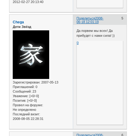
2012-02-27 20:13:40
Поделиться
2008-
5
Chega
06-18 12:01:19
Дети Звёзд
Да порвем мы всех! Да
прибудет с нами сила! ))
0
Зарегистрирован
: 2007-05-13
Приглашений:
0
Сообщений:
23
Уважение:
[+0/-0]
Позитив:
[+0/-0]
Провел на форуме:
Не определено
Последний визит:
2008-08-05 22:28:31
Поделиться
2008-
6