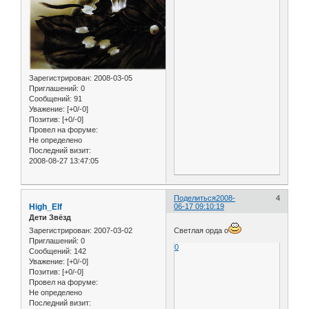
Зарегистрирован
: 2008-03-05
Приглашений:
0
Сообщений:
91
Уважение:
[+0/-0]
Позитив:
[+0/-0]
Провел на форуме:
Не определено
Последний визит:
2008-08-27 13:47:05
Поделиться
2008-
4
High_Elf
06-17 09:10:19
Дети Звёзд
Зарегистрирован
: 2007-03-02
Светлая орда о
Приглашений:
0
0
Сообщений:
142
Уважение:
[+0/-0]
Позитив:
[+0/-0]
Провел на форуме:
Не определено
Последний визит: