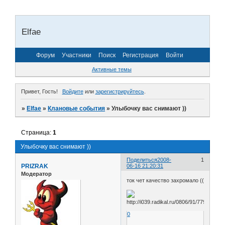
Elfae
Форум
Участники
Поиск
Регистрация
Войти
Активные темы
Привет, Гость!
Войдите
или
зарегистрируйтесь
.
»
Elfae
»
Клановые события
»
Улыбочку вас снимают ))
Страница:
1
Улыбочку вас снимают ))
Поделиться
2008-
1
PRIZRAK
06-16 21:20:31
Модератор
ток чет качество захромало ((
0