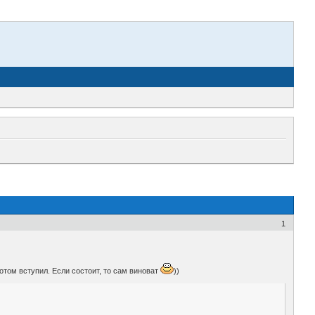
1
потом вступил. Если состоит, то сам виноват
))