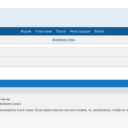
Форум
Участники
Поиск
Регистрация
Войти
Активные темы
 им же.
вление в игре.
а вопросы и всё такое. Если игрок пока не состоит в клане, то, желательно, чтобы он 