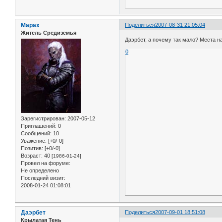
Марах
Поделиться
2007-08-31 21:05:04
Житель Средиземья
Даэрбет, а почему так мало? Места на
0
Зарегистрирован
: 2007-05-12
Приглашений:
0
Сообщений:
10
Уважение:
[+0/-0]
Позитив:
[+0/-0]
Возраст:
40
[1986-01-24]
Провел на форуме:
Не определено
Последний визит:
2008-01-24 01:08:01
Даэрбет
Поделиться
2007-09-01 18:51:08
Крылатая Тень