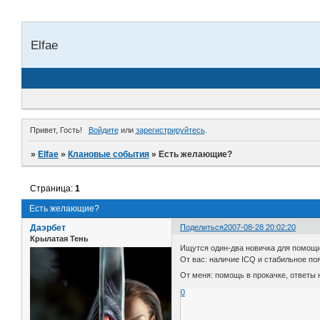
Elfae
Привет, Гость!
Войдите
или
зарегистрируйтесь
.
»
Elfae
»
Клановые события
»
Есть желающие?
Страница:
1
Есть желающие?
Даэрбет
Поделиться
2007-08-28 20:02:20
Крылатая Тень
Ищутся один-два новичка для помощи
От вас: наличие ICQ и стабильное поя
От меня: помощь в прокачке, ответы н
0