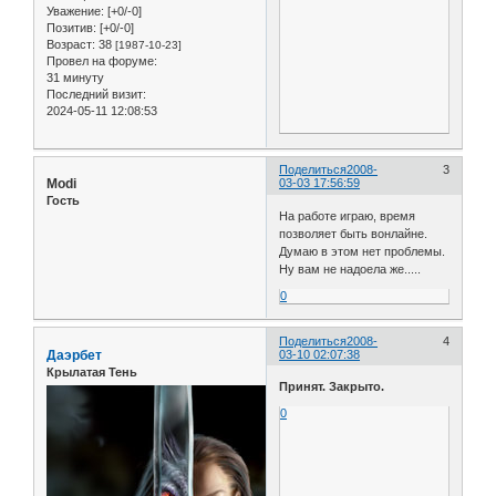
Уважение:
[+0/-0]
Позитив:
[+0/-0]
Возраст:
38
[1987-10-23]
Провел на форуме:
31 минуту
Последний визит:
2024-05-11 12:08:53
Поделиться
2008-
3
Modi
03-03 17:56:59
Гость
На работе играю, время
позволяет быть вонлайне.
Думаю в этом нет проблемы.
Ну вам не надоела же.....
0
Поделиться
2008-
4
Даэрбет
03-10 02:07:38
Крылатая Тень
Принят. Закрыто.
0