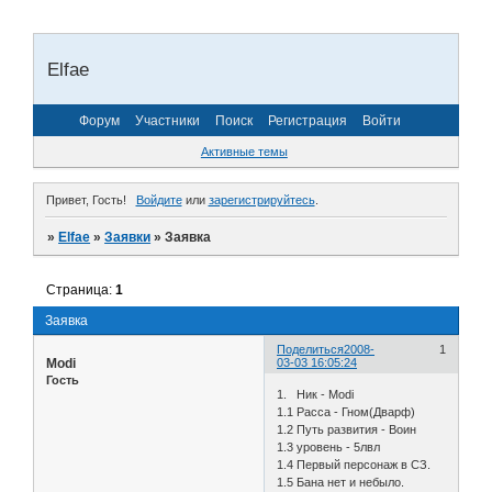
Elfae
Форум
Участники
Поиск
Регистрация
Войти
Активные темы
Привет, Гость!
Войдите
или
зарегистрируйтесь
.
»
Elfae
»
Заявки
»
Заявка
Страница:
1
Заявка
Поделиться
2008-
1
Modi
03-03 16:05:24
Гость
1. Ник - Modi
1.1 Расса - Гном(Дварф)
1.2 Путь развития - Воин
1.3 уровень - 5лвл
1.4 Первый персонаж в СЗ.
1.5 Бана нет и небыло.