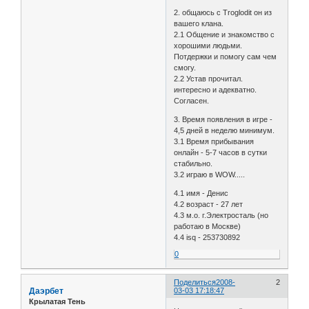
2. общаюсь с Troglodit он из
вашего клана.
2.1 Общение и знакомство с
хорошими людьми.
Потдержки и помогу сам чем
смогу.
2.2 Устав прочитал.
интересно и адекватно.
Согласен.
3. Время появления в игре -
4,5 дней в неделю минимум.
3.1 Время прибывания
онлайн - 5-7 часов в сутки
стабильно.
3.2 играю в WOW.....
4.1 имя - Денис
4.2 возраст - 27 лет
4.3 м.о. г.Электросталь (но
работаю в Москве)
4.4 isq - 253730892
0
Поделиться
2008-
2
Даэрбет
03-03 17:18:47
Крылатая Тень