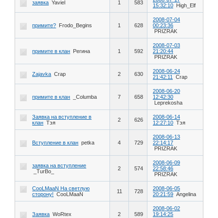
заявка
Yaviel
1
583
15:32:10
High_Elf
2008-07-04
примите?
Frodo_Begins
1
628
00:23:36
PRIZRAK
2008-07-03
примите в клан
Регина
1
592
21:20:44
PRIZRAK
2008-06-24
Zajavka
Crap
2
630
21:42:11
Crap
2008-06-20
примите в клан
_Columba
7
658
12:42:30
Leprekosha
Заявка на вступление в
2008-06-14
2
626
клан
Тэя
12:27:10
Тэя
2008-06-13
Вступление в клан
petka
4
729
22:14:17
PRIZRAK
2008-06-09
заявка на вступление
2
574
22:58:46
_TurBo_
PRIZRAK
CooLMaaN На светлую
2008-06-05
11
728
сторону!
CooLMaaN
20:21:59
Angelina
2008-06-02
Заявка
WoRtex
2
589
19:14:25