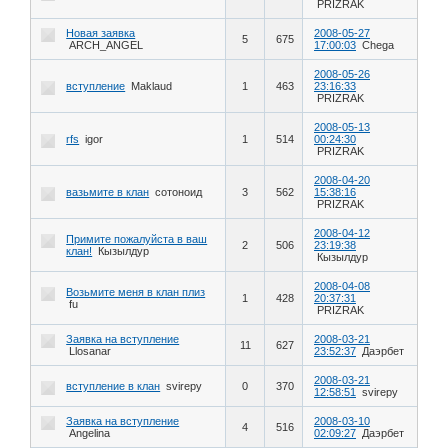
PRIZRAK
Новая заявка
2008-05-27
5
675
ARCH_ANGEL
17:00:03
Chega
2008-05-26
вступление
Maklaud
1
463
23:16:33
PRIZRAK
2008-05-13
rfs
igor
1
514
00:24:30
PRIZRAK
2008-04-20
вазьмите в клан
сотоноид
3
562
15:38:16
PRIZRAK
2008-04-12
Примите пожалуйста в ваш
2
506
23:19:38
клан!
Кызылдур
Кызылдур
2008-04-08
Возьмите меня в клан плиз
1
428
20:37:31
fu
PRIZRAK
Заявка на вступление
2008-03-21
11
627
Llosanar
23:52:37
Даэрбет
2008-03-21
вступление в клан
svirepy
0
370
12:58:51
svirepy
Заявка на вступление
2008-03-10
4
516
Angelina
02:09:27
Даэрбет