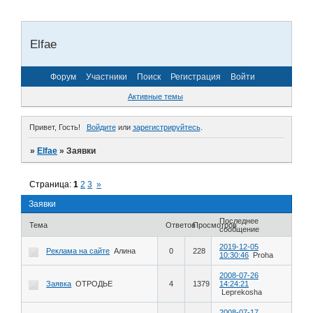
Elfae
Форум
Участники
Поиск
Регистрация
Войти
Активные темы
Привет, Гость!
Войдите
или
зарегистрируйтесь
.
»
Elfae
»
Заявки
Страница:
1
2
3
»
Заявки
Последнее
Тема
Ответов
Просмотров
сообщение
2019-12-05
Реклама на сайте
Алина
0
228
10:30:46
Proha
2008-07-26
Заявка
ОТРОДЬЕ
4
1379
14:24:21
Leprekosha
2008-07-17