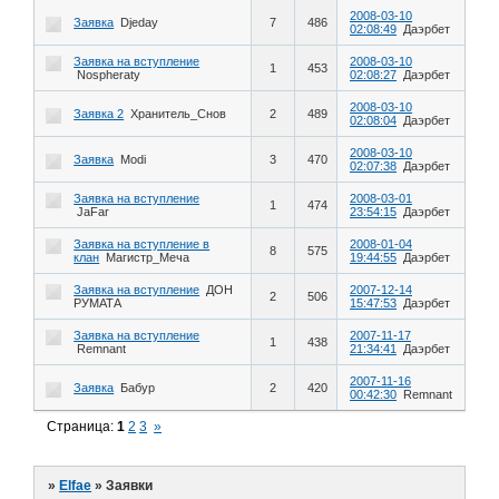
2008-03-10
Заявка
Djeday
7
486
02:08:49
Даэрбет
Заявка на вступление
2008-03-10
1
453
Nospheraty
02:08:27
Даэрбет
2008-03-10
Заявка 2
Хранитель_Снов
2
489
02:08:04
Даэрбет
2008-03-10
Заявка
Modi
3
470
02:07:38
Даэрбет
Заявка на вступление
2008-03-01
1
474
JaFar
23:54:15
Даэрбет
Заявка на вступление в
2008-01-04
8
575
клан
Магистр_Меча
19:44:55
Даэрбет
Заявка на вступление
ДОН
2007-12-14
2
506
РУМАТА
15:47:53
Даэрбет
Заявка на вступление
2007-11-17
1
438
Remnant
21:34:41
Даэрбет
2007-11-16
Заявка
Бабур
2
420
00:42:30
Remnant
Страница:
1
2
3
»
»
Elfae
»
Заявки