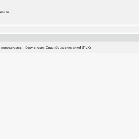
ail.ru
 понравилась... беру в клан. Спасибо за внимание! (ПуХ)