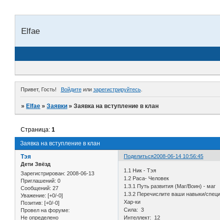
Elfae
Привет, Гость!
Войдите
или
зарегистрируйтесь
.
»
Elfae
»
Заявки
»
Заявка на вступление в клан
Страница:
1
Заявка на вступление в клан
Тэя
Поделиться
2008-06-14 10:56:45
Дети Звёзд
1.1 Ник - Тэя
Зарегистрирован
: 2008-06-13
1.2 Раса- Человек
Приглашений:
0
1.3.1 Путь развития (Маг/Воин) - маг
Сообщений:
27
1.3.2 Перечислите ваши навыки/специ
Уважение:
[+0/-0]
Хар-ки
Позитив:
[+0/-0]
Сила: 3
Провел на форуме:
Не определено
Интеллект: 12