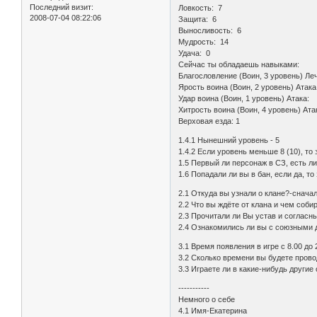
Последний визит:
Ловкость: 7
2008-07-04 08:22:06
Защита: 6
Выносливость: 6
Мудрость: 14
Удача: 0
Сейчас ты обладаешь навыками:
Благословление (Воин, 3 уровень) 
Ярость воина (Воин, 2 уровень) Ат
Удар воина (Воин, 1 уровень) Атак
Хитрость воина (Воин, 4 уровень) 
Верховая езда: 1
1.4.1 Нынешний уровень - 5
1.4.2 Если уровень меньше 8 (10), то
1.5 Первый ли персонаж в СЗ, есть л
1.6 Попадали ли вы в бан, если да, то
2.1 Откуда вы узнали о клане?-сначал
2.2 Что вы ждёте от клана и чем соб
2.3 Прочитали ли Вы устав и согласн
2.4 Ознакомились ли вы с союзными 
3.1 Время появления в игре с 8.00 до 
3.2 Сколько времени вы будете провод
3.3 Играете ли в какие-нибудь другие
-----------
Немного о себе
4.1 Имя-Екатерина