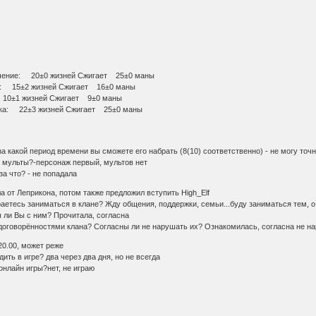
Лечение: 20±0 жизней Сжигает 25±0 маны
ака: 15±2 жизней Сжигает 16±0 маны
а: 10±1 жизней Сжигает 9±0 маны
Атака: 22±3 жизней Сжигает 25±0 маны
 за какой период времени вы сможете его набрать (8(10) соответственно) - не могу точ
и мульты?-персонаж первый, мультов нет
 за что? - не попадала
а от Леприкона, потом также предложил вступить High_Elf
ираетесь заниматься в клане? Жду общения, поддержки, семьи...буду заниматься тем, 
ы ли Вы с ним? Прочитала, согласна
договорённостями клана? Согласны ли не нарушать их? Ознакомилась, согласна не н
20.00, может реже
ить в игре? два через два дня, но не всегда
 онлайн игры?нет, не играю