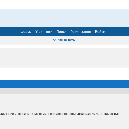
Форум
Участники
Поиск
Регистрация
Войти
Активные темы
ализации и дополнительные умения (уровень собирателя/алхимика (если есть))