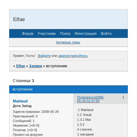
Elfae
Форум
Участники
Поиск
Регистрация
Войти
Активные темы
Привет, Гость!
Войдите
или
зарегистрируйтесь
.
»
Elfae
»
Заявки
»
вступление
Страница:
1
вступление
Поделиться
2008-
1
Maklaud
05-26 01:47:59
Дети Звёзд
.1 Maklaud
Зарегистрирован
: 2008-05-26
1.2 Эльф
Приглашений:
0
1.3.1 Маг
Сообщений:
1
1.3.2
Уважение:
[+0/-0]
4 стрелок
Позитив:
[+0/-0]
1 наездник
Провел на форуме: