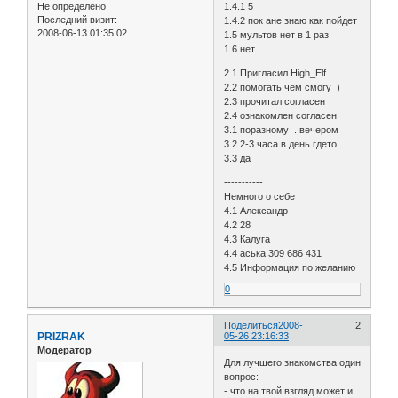
Не определено
1.4.1 5
Последний визит:
1.4.2 пок ане знаю как пойдет
2008-06-13 01:35:02
1.5 мультов нет в 1 раз
1.6 нет
2.1 Пригласил High_Elf
2.2 помогать чем смогу )
2.3 прочитал согласен
2.4 ознакомлен согласен
3.1 поразному . вечером
3.2 2-3 часа в день гдето
3.3 да
-----------
Немного о себе
4.1 Александр
4.2 28
4.3 Калуга
4.4 аська 309 686 431
4.5 Информация по желанию
0
Поделиться
2008-
2
PRIZRAK
05-26 23:16:33
Модератор
Для лучшего знакомства один
вопрос:
- что на твой взгляд может и