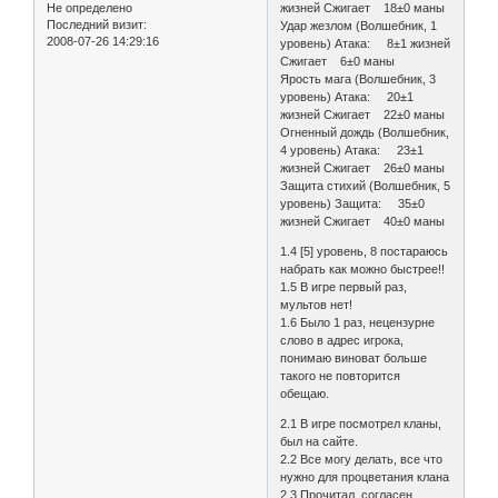
Не определено
жизней Сжигает 18±0 маны
Последний визит:
Удар жезлом (Волшебник, 1
2008-07-26 14:29:16
уровень) Атака: 8±1 жизней
Сжигает 6±0 маны
Ярость мага (Волшебник, 3
уровень) Атака: 20±1
жизней Сжигает 22±0 маны
Огненный дождь (Волшебник,
4 уровень) Атака: 23±1
жизней Сжигает 26±0 маны
Защита стихий (Волшебник, 5
уровень) Защита: 35±0
жизней Сжигает 40±0 маны
1.4 [5] уровень, 8 постараюсь
набрать как можно быстрее!!
1.5 В игре первый раз,
мультов нет!
1.6 Было 1 раз, нецензурне
слово в адрес игрока,
понимаю виноват больше
такого не повторится
обещаю.
2.1 В игре посмотрел кланы,
был на сайте.
2.2 Все могу делать, все что
нужно для процветания клана
2.3 Прочитал, согласен.