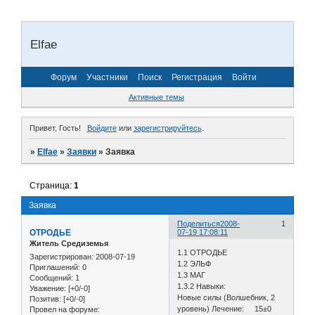
Elfae
Форум
Участники
Поиск
Регистрация
Войти
Активные темы
Привет, Гость!
Войдите
или
зарегистрируйтесь
.
»
Elfae
»
Заявки
»
Заявка
Страница:
1
Заявка
Поделиться
2008-
1
ОТРОДЬЕ
07-19 17:08:11
Житель Средиземья
1.1 ОТРОДЬЕ
Зарегистрирован
: 2008-07-19
1.2 ЭЛЬФ
Приглашений:
0
1.3 МАГ
Сообщений:
1
1.3.2 Навыки:
Уважение:
[+0/-0]
Новые силы (Волшебник, 2
Позитив:
[+0/-0]
уровень) Лечение: 15±0
Провел на форуме: