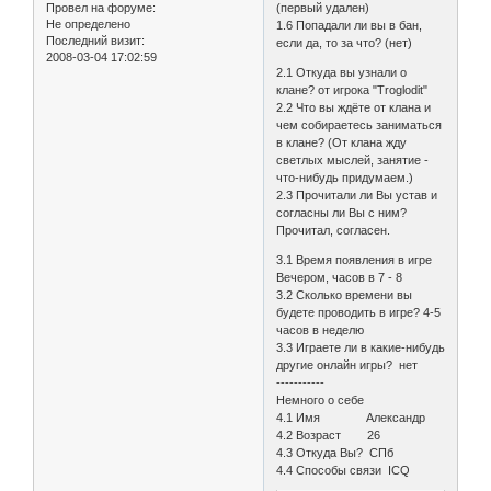
Провел на форуме:
(первый удален)
Не определено
1.6 Попадали ли вы в бан,
Последний визит:
если да, то за что? (нет)
2008-03-04 17:02:59
2.1 Откуда вы узнали о
клане? от игрока "Troglodit"
2.2 Что вы ждёте от клана и
чем собираетесь заниматься
в клане? (От клана жду
светлых мыслей, занятие -
что-нибудь придумаем.)
2.3 Прочитали ли Вы устав и
согласны ли Вы с ним?
Прочитал, согласен.
3.1 Время появления в игре
Вечером, часов в 7 - 8
3.2 Сколько времени вы
будете проводить в игре? 4-5
часов в неделю
3.3 Играете ли в какие-нибудь
другие онлайн игры? нет
-----------
Немного о себе
4.1 Имя Александр
4.2 Возраст 26
4.3 Откуда Вы? СПб
4.4 Способы связи ICQ