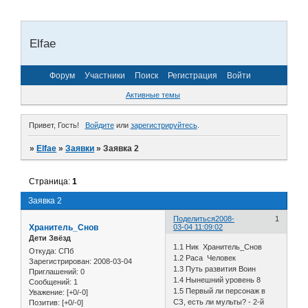
Elfae
Форум
Участники
Поиск
Регистрация
Войти
Активные темы
Привет, Гость!
Войдите
или
зарегистрируйтесь
.
»
Elfae
»
Заявки
»
Заявка 2
Страница:
1
Заявка 2
Поделиться
2008-
1
Хранитель_Снов
03-04 11:09:02
Дети Звёзд
1.1 Ник Хранитель_Снов
Откуда:
СПб
1.2 Раса Человек
Зарегистрирован
: 2008-03-04
1.3 Путь развития Воин
Приглашений:
0
1.4 Нынешний уровень 8
Сообщений:
1
1.5 Первый ли персонаж в
Уважение:
[+0/-0]
СЗ, есть ли мульты? - 2-й
Позитив:
[+0/-0]