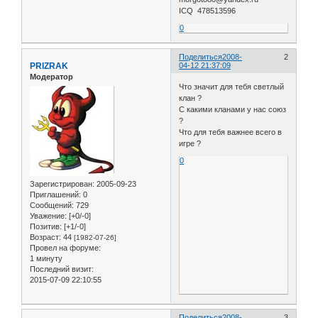
ICQ 478513596
0
Поделиться
2008-
2
PRIZRAK
04-12 21:37:09
Модератор
Что значит для тебя светлый
клан ?
С какими кланами у нас союз
?
Что для тебя важнее всего в
игре ?
0
Зарегистрирован
: 2005-09-23
Приглашений:
0
Сообщений:
729
Уважение:
[+0/-0]
Позитив:
[+1/-0]
Возраст:
44
[1982-07-26]
Провел на форуме:
1 минуту
Последний визит:
2015-07-09 22:10:55
Поделиться
2008-
3