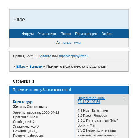
Elfae
Форум
Участники
Поиск
Регистрация
Войти
Активные темы
Привет, Гость!
Войдите
или
зарегистрируйтесь
.
»
Elfae
»
Заявки
»
Примите пожалуйста в ваш клан!
Страница:
1
Примите пожалуйста в ваш клан!
Поделиться
2008-
1
Кызылдур
04-12 21:01:56
Житель Средиземья
1.1 Ник - Кызылдур
Зарегистрирован
: 2008-04-12
1.2 Раса - Человек
Приглашений:
0
1.3.1 Путь развития (Маг/
Сообщений:
2
Воин) - Маг
Уважение:
[+0/-0]
1.3.2 Перечислите ваши
Позитив:
[+0/-0]
навыки/специализации и
Провел на форуме: