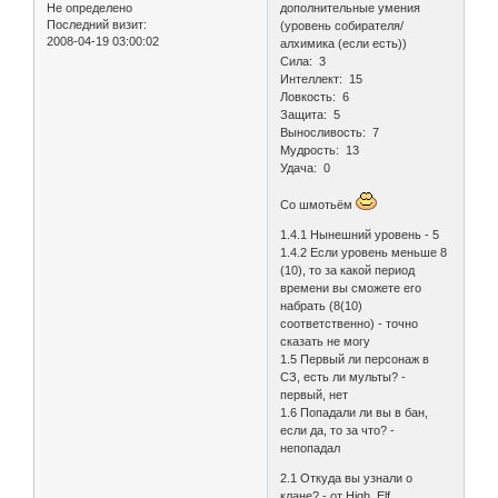
Не определено
дополнительные умения
Последний визит:
(уровень собирателя/
2008-04-19 03:00:02
алхимика (если есть))
Сила: 3
Интеллект: 15
Ловкость: 6
Защита: 5
Выносливость: 7
Мудрость: 13
Удача: 0
Со шмотьём
1.4.1 Нынешний уровень - 5
1.4.2 Если уровень меньше 8
(10), то за какой период
времени вы сможете его
набрать (8(10)
соответственно) - точно
сказать не могу
1.5 Первый ли персонаж в
СЗ, есть ли мульты? -
первый, нет
1.6 Попадали ли вы в бан,
если да, то за что? -
непопадал
2.1 Откуда вы узнали о
клане? - от High_Elf