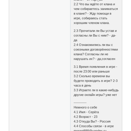
2.2 Что вы ждёте от клана и
чем собираетесь заниматься
в клане? - Жду помощи в
игре, собираюсь стать
хорошим членом клана.
2.3 Прочитали ли Вы устав и
согласны ли Вы с ним? - да-
да
2.4 Ознакомились ли вы с
союзными договорённостями
клана? Согласны ли не
нарушать их? - да,согласен
3.1 Время появления в игре -
после 23:00 или раньше
3.2 Сколько времени вы
будете проводить в игре? 2-3
часа в день
3.3 Играете ли в какие-нибудь
другие онлайн игры? уже нет
-----------
Немного о себе
4.1 Имя - Серёга
4.2 Возраст - 23
4.3 Откуда Вы? - Россия
4.4 Способы связи - в игре
morgot888@yandex.ru