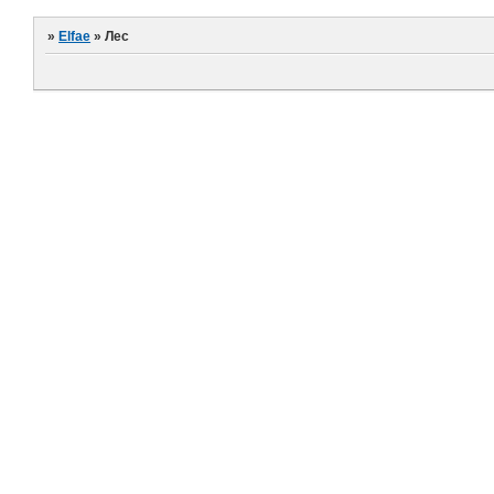
»
Elfae
»
Лес