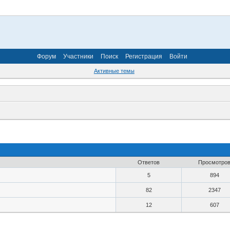
Форум
Участники
Поиск
Регистрация
Войти
Активные темы
Ответов
Просмотро
5
894
82
2347
12
607