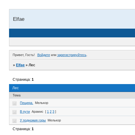
Elfae
Привет, Гость!
Войдите
или
зарегистрируйтесь
.
»
Elfae
»
Лес
Страница:
1
Лес
Тема
Пещера.
Мелькор
В пути
Арамис
[
1
2
3
]
У подножия горы
Мелькор
Страница:
1