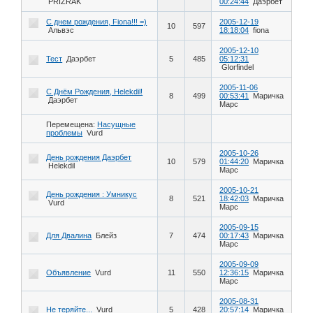
PRIZRAK
00:24:44
Даэрбет
С днем рождения, Fiona!!! =)
2005-12-19
10
597
Альвэс
18:18:04
fiona
2005-12-10
Тест
Даэрбет
5
485
05:12:31
Glorfindel
2005-11-06
С Днём Рождения, Helekdil!
8
499
00:53:41
Маричка
Даэрбет
Марс
Перемещена:
Насущные
проблемы
Vurd
2005-10-26
День рождения Даэрбет
10
579
01:44:20
Маричка
Helekdil
Марс
2005-10-21
День рождения : Умникус
8
521
18:42:03
Маричка
Vurd
Марс
2005-09-15
Для Двалина
Блейз
7
474
00:17:43
Маричка
Марс
2005-09-09
Объявление
Vurd
11
550
12:36:15
Маричка
Марс
2005-08-31
Не теряйте...
Vurd
5
428
20:57:14
Маричка