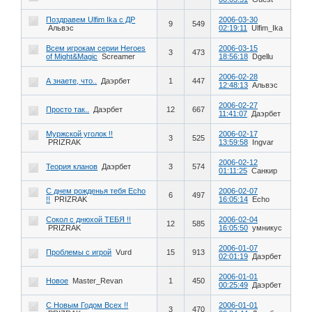
Поздравем Ulfim Ika с ДР
2006-03-30
9
549
Альвэс
02:19:11
Ulfim_Ika
Всем игрокам серии Heroes
2006-03-15
3
473
of Might&Magic
Screamer
18:56:18
Dgellu
2006-02-28
А знаете, что..
Даэрбет
1
447
12:48:13
Альвэс
2006-02-27
Просто так..
Даэрбет
12
667
11:41:07
Даэрбет
Муржской уголок !!
2006-02-17
3
525
PRIZRAK
13:59:58
Ingvar
2006-02-12
Теория кланов
Даэрбет
3
574
01:11:25
Санкир
С днем рожденья тебя Echo
2006-02-07
6
497
!!
PRIZRAK
16:05:14
Echo
Сокол с днюхой ТЕБЯ !!
2006-02-04
12
585
PRIZRAK
16:05:50
умникус
2006-01-07
Проблемы с игрой
Vurd
15
913
02:01:19
Даэрбет
2006-01-01
Новое
Master_Revan
1
450
00:25:49
Даэрбет
С Новым Годом Всех !!
2006-01-01
3
470