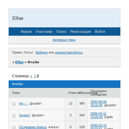
Elfae
Форум
Участники
Поиск
Регистрация
Войти
Активные темы
Привет, Гость!
Войдите
или
зарегистрируйтесь
.
»
Elfae
»
Флейм
Страница:
«
1
2
Флейм
Последнее
Тема
Ответов
Просмотров
сообщение
2006-08-06
Ня -_-
Даэрбет
22
985
18:16:40
Даэрбет
2006-04-11
Зачем?
Даэрбет
3
500
13:09:49
Dgellu
2006-03-31
Поздравим Алекса
Альвэс
8
538
00:03:51
Guest