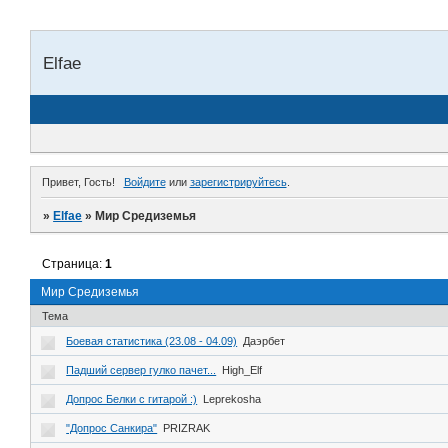
Elfae
Привет, Гость!
Войдите
или
зарегистрируйтесь
.
»
Elfae
»
Мир Средиземья
Страница:
1
Мир Средиземья
Тема
Боевая статистика (23.08 - 04.09)
Даэрбет
Падший сервер гулко пачет...
High_Elf
Допрос Белки с гитарой :)
Leprekosha
"Допрос Санкира"
PRIZRAK