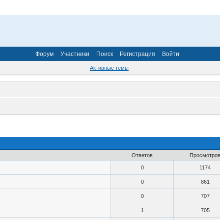
Форум
Участники
Поиск
Регистрация
Войти
Активные темы
Ответов
Просмотро
0
1174
0
861
0
707
1
705